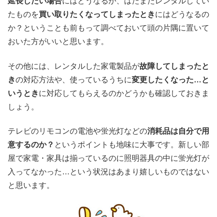
延長したい場合
にはどうなるか、はたまたレンタルしてい
たものを
買い取りたくなってしまったとき
にはどうなるの
か？ということも前もって調べておいて頭の片隅に置いて
おいた方がいいと思います。
その他には、レンタルした家電製品が
故障してしまったと
き
の対応方法や、使っているうちに
変更したくなった…と
いうとき
に対応してもらえるのかどうかも確認しておきま
しょう。
テレビのリモコンの電池や蛍光灯などの
消耗品は自分で用
意するのか？
というポイントも地味に大事です。新しい部
屋で家電・家具は揃っているのに照明器具の中に蛍光灯が
入ってなかった…という状況はあまり嬉しいものではない
と思います。