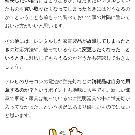
延長したい場合
にはどうなるか、はたまたレンタルしてい
たものを
買い取りたくなってしまったとき
にはどうなるの
か？ということも前もって調べておいて頭の片隅に置いて
おいた方がいいと思います。
その他には、レンタルした家電製品が
故障してしまったと
き
の対応方法や、使っているうちに
変更したくなった…と
いうとき
に対応してもらえるのかどうかも確認しておきま
しょう。
テレビのリモコンの電池や蛍光灯などの
消耗品は自分で用
意するのか？
というポイントも地味に大事です。新しい部
屋で家電・家具は揃っているのに照明器具の中に蛍光灯が
入ってなかった…という状況はあまり嬉しいものではない
と思います。