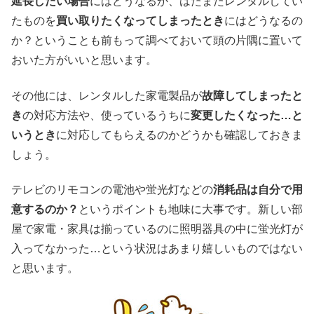
延長したい場合
にはどうなるか、はたまたレンタルしてい
たものを
買い取りたくなってしまったとき
にはどうなるの
か？ということも前もって調べておいて頭の片隅に置いて
おいた方がいいと思います。
その他には、レンタルした家電製品が
故障してしまったと
き
の対応方法や、使っているうちに
変更したくなった…と
いうとき
に対応してもらえるのかどうかも確認しておきま
しょう。
テレビのリモコンの電池や蛍光灯などの
消耗品は自分で用
意するのか？
というポイントも地味に大事です。新しい部
屋で家電・家具は揃っているのに照明器具の中に蛍光灯が
入ってなかった…という状況はあまり嬉しいものではない
と思います。