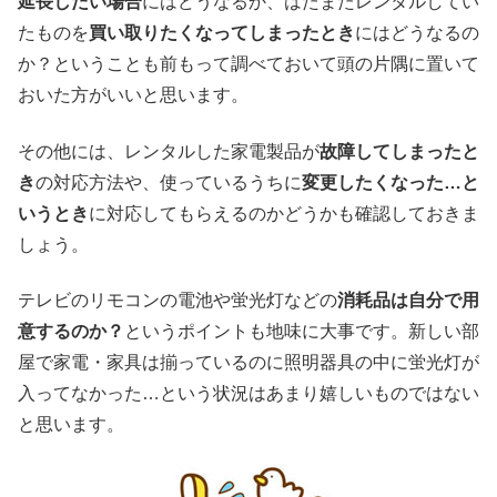
延長したい場合
にはどうなるか、はたまたレンタルしてい
たものを
買い取りたくなってしまったとき
にはどうなるの
か？ということも前もって調べておいて頭の片隅に置いて
おいた方がいいと思います。
その他には、レンタルした家電製品が
故障してしまったと
き
の対応方法や、使っているうちに
変更したくなった…と
いうとき
に対応してもらえるのかどうかも確認しておきま
しょう。
テレビのリモコンの電池や蛍光灯などの
消耗品は自分で用
意するのか？
というポイントも地味に大事です。新しい部
屋で家電・家具は揃っているのに照明器具の中に蛍光灯が
入ってなかった…という状況はあまり嬉しいものではない
と思います。