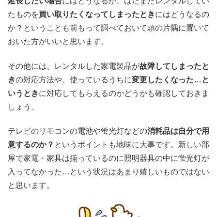
延長したい場合
にはどうなるか、はたまたレンタルしてい
たものを
買い取りたくなってしまったとき
にはどうなるの
か？ということも前もって調べておいて頭の片隅に置いて
おいた方がいいと思います。
その他には、レンタルした家電製品が
故障してしまったと
き
の対応方法や、使っているうちに
変更したくなった…と
いうとき
に対応してもらえるのかどうかも確認しておきま
しょう。
テレビのリモコンの電池や蛍光灯などの
消耗品は自分で用
意するのか？
というポイントも地味に大事です。新しい部
屋で家電・家具は揃っているのに照明器具の中に蛍光灯が
入ってなかった…という状況はあまり嬉しいものではない
と思います。