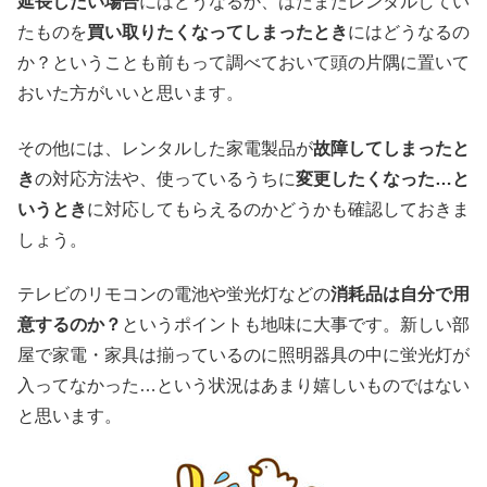
延長したい場合
にはどうなるか、はたまたレンタルしてい
たものを
買い取りたくなってしまったとき
にはどうなるの
か？ということも前もって調べておいて頭の片隅に置いて
おいた方がいいと思います。
その他には、レンタルした家電製品が
故障してしまったと
き
の対応方法や、使っているうちに
変更したくなった…と
いうとき
に対応してもらえるのかどうかも確認しておきま
しょう。
テレビのリモコンの電池や蛍光灯などの
消耗品は自分で用
意するのか？
というポイントも地味に大事です。新しい部
屋で家電・家具は揃っているのに照明器具の中に蛍光灯が
入ってなかった…という状況はあまり嬉しいものではない
と思います。