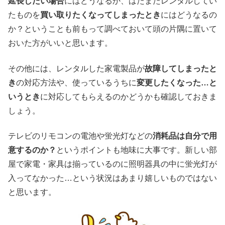
延長したい場合
にはどうなるか、はたまたレンタルしてい
たものを
買い取りたくなってしまったとき
にはどうなるの
か？ということも前もって調べておいて頭の片隅に置いて
おいた方がいいと思います。
その他には、レンタルした家電製品が
故障してしまったと
き
の対応方法や、使っているうちに
変更したくなった…と
いうとき
に対応してもらえるのかどうかも確認しておきま
しょう。
テレビのリモコンの電池や蛍光灯などの
消耗品は自分で用
意するのか？
というポイントも地味に大事です。新しい部
屋で家電・家具は揃っているのに照明器具の中に蛍光灯が
入ってなかった…という状況はあまり嬉しいものではない
と思います。