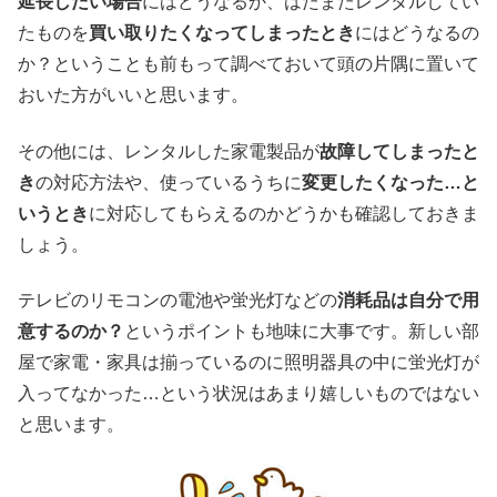
延長したい場合
にはどうなるか、はたまたレンタルしてい
たものを
買い取りたくなってしまったとき
にはどうなるの
か？ということも前もって調べておいて頭の片隅に置いて
おいた方がいいと思います。
その他には、レンタルした家電製品が
故障してしまったと
き
の対応方法や、使っているうちに
変更したくなった…と
いうとき
に対応してもらえるのかどうかも確認しておきま
しょう。
テレビのリモコンの電池や蛍光灯などの
消耗品は自分で用
意するのか？
というポイントも地味に大事です。新しい部
屋で家電・家具は揃っているのに照明器具の中に蛍光灯が
入ってなかった…という状況はあまり嬉しいものではない
と思います。