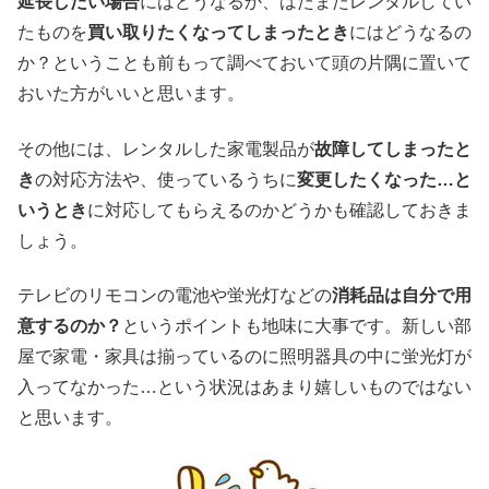
延長したい場合
にはどうなるか、はたまたレンタルしてい
たものを
買い取りたくなってしまったとき
にはどうなるの
か？ということも前もって調べておいて頭の片隅に置いて
おいた方がいいと思います。
その他には、レンタルした家電製品が
故障してしまったと
き
の対応方法や、使っているうちに
変更したくなった…と
いうとき
に対応してもらえるのかどうかも確認しておきま
しょう。
テレビのリモコンの電池や蛍光灯などの
消耗品は自分で用
意するのか？
というポイントも地味に大事です。新しい部
屋で家電・家具は揃っているのに照明器具の中に蛍光灯が
入ってなかった…という状況はあまり嬉しいものではない
と思います。