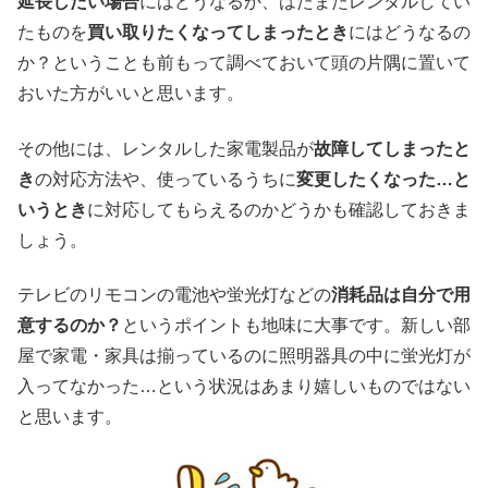
延長したい場合
にはどうなるか、はたまたレンタルしてい
たものを
買い取りたくなってしまったとき
にはどうなるの
か？ということも前もって調べておいて頭の片隅に置いて
おいた方がいいと思います。
その他には、レンタルした家電製品が
故障してしまったと
き
の対応方法や、使っているうちに
変更したくなった…と
いうとき
に対応してもらえるのかどうかも確認しておきま
しょう。
テレビのリモコンの電池や蛍光灯などの
消耗品は自分で用
意するのか？
というポイントも地味に大事です。新しい部
屋で家電・家具は揃っているのに照明器具の中に蛍光灯が
入ってなかった…という状況はあまり嬉しいものではない
と思います。