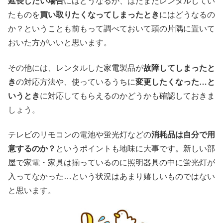
延長したい場合
にはどうなるか、はたまたレンタルしてい
たものを
買い取りたくなってしまったとき
にはどうなるの
か？ということも前もって調べておいて頭の片隅に置いて
おいた方がいいと思います。
その他には、レンタルした家電製品が
故障してしまったと
き
の対応方法や、使っているうちに
変更したくなった…と
いうとき
に対応してもらえるのかどうかも確認しておきま
しょう。
テレビのリモコンの電池や蛍光灯などの
消耗品は自分で用
意するのか？
というポイントも地味に大事です。新しい部
屋で家電・家具は揃っているのに照明器具の中に蛍光灯が
入ってなかった…という状況はあまり嬉しいものではない
と思います。