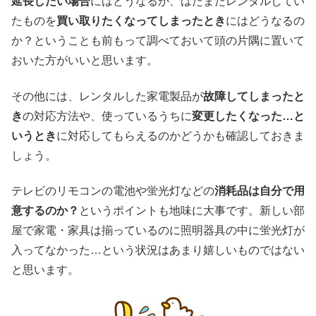
延長したい場合
にはどうなるか、はたまたレンタルしてい
たものを
買い取りたくなってしまったとき
にはどうなるの
か？ということも前もって調べておいて頭の片隅に置いて
おいた方がいいと思います。
その他には、レンタルした家電製品が
故障してしまったと
き
の対応方法や、使っているうちに
変更したくなった…と
いうとき
に対応してもらえるのかどうかも確認しておきま
しょう。
テレビのリモコンの電池や蛍光灯などの
消耗品は自分で用
意するのか？
というポイントも地味に大事です。新しい部
屋で家電・家具は揃っているのに照明器具の中に蛍光灯が
入ってなかった…という状況はあまり嬉しいものではない
と思います。