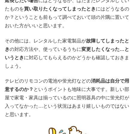
延長したい場合
にはどうなるか、はたまたレンタルしてい
たものを
買い取りたくなってしまったとき
にはどうなるの
か？ということも前もって調べておいて頭の片隅に置いて
おいた方がいいと思います。
その他には、レンタルした家電製品が
故障してしまったと
き
の対応方法や、使っているうちに
変更したくなった…と
いうとき
に対応してもらえるのかどうかも確認しておきま
しょう。
テレビのリモコンの電池や蛍光灯などの
消耗品は自分で用
意するのか？
というポイントも地味に大事です。新しい部
屋で家電・家具は揃っているのに照明器具の中に蛍光灯が
入ってなかった…という状況はあまり嬉しいものではない
と思います。