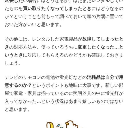
延長したい場合
にはどうなるか、はたまたレンタルしてい
たものを
買い取りたくなってしまったとき
にはどうなるの
か？ということも前もって調べておいて頭の片隅に置いて
おいた方がいいと思います。
その他には、レンタルした家電製品が
故障してしまったと
き
の対応方法や、使っているうちに
変更したくなった…と
いうとき
に対応してもらえるのかどうかも確認しておきま
しょう。
テレビのリモコンの電池や蛍光灯などの
消耗品は自分で用
意するのか？
というポイントも地味に大事です。新しい部
屋で家電・家具は揃っているのに照明器具の中に蛍光灯が
入ってなかった…という状況はあまり嬉しいものではない
と思います。