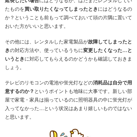
延長したい場合
にはどうなるか、はたまたレンタルしてい
たものを
買い取りたくなってしまったとき
にはどうなるの
か？ということも前もって調べておいて頭の片隅に置いて
おいた方がいいと思います。
その他には、レンタルした家電製品が
故障してしまったと
き
の対応方法や、使っているうちに
変更したくなった…と
いうとき
に対応してもらえるのかどうかも確認しておきま
しょう。
テレビのリモコンの電池や蛍光灯などの
消耗品は自分で用
意するのか？
というポイントも地味に大事です。新しい部
屋で家電・家具は揃っているのに照明器具の中に蛍光灯が
入ってなかった…という状況はあまり嬉しいものではない
と思います。