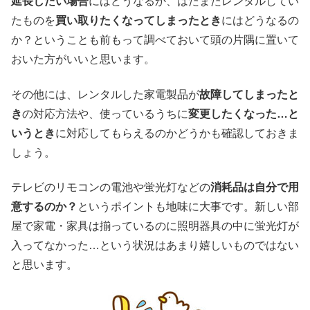
延長したい場合
にはどうなるか、はたまたレンタルしてい
たものを
買い取りたくなってしまったとき
にはどうなるの
か？ということも前もって調べておいて頭の片隅に置いて
おいた方がいいと思います。
その他には、レンタルした家電製品が
故障してしまったと
き
の対応方法や、使っているうちに
変更したくなった…と
いうとき
に対応してもらえるのかどうかも確認しておきま
しょう。
テレビのリモコンの電池や蛍光灯などの
消耗品は自分で用
意するのか？
というポイントも地味に大事です。新しい部
屋で家電・家具は揃っているのに照明器具の中に蛍光灯が
入ってなかった…という状況はあまり嬉しいものではない
と思います。