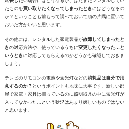
延長したい場合
にはどうなるか、はたまたレンタルしてい
たものを
買い取りたくなってしまったとき
にはどうなるの
か？ということも前もって調べておいて頭の片隅に置いて
おいた方がいいと思います。
その他には、レンタルした家電製品が
故障してしまったと
き
の対応方法や、使っているうちに
変更したくなった…と
いうとき
に対応してもらえるのかどうかも確認しておきま
しょう。
テレビのリモコンの電池や蛍光灯などの
消耗品は自分で用
意するのか？
というポイントも地味に大事です。新しい部
屋で家電・家具は揃っているのに照明器具の中に蛍光灯が
入ってなかった…という状況はあまり嬉しいものではない
と思います。