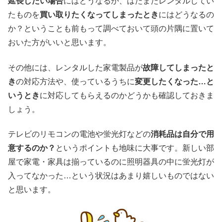
延長したい場合
にはどうなるか、はたまたレンタルしてい
たものを
買い取りたくなってしまったとき
にはどうなるの
か？ということも前もって調べておいて頭の片隅に置いて
おいた方がいいと思います。
その他には、レンタルした家電製品が
故障してしまったと
き
の対応方法や、使っているうちに
変更したくなった…と
いうとき
に対応してもらえるのかどうかも確認しておきま
しょう。
テレビのリモコンの電池や蛍光灯などの
消耗品は自分で用
意するのか？
というポイントも地味に大事です。新しい部
屋で家電・家具は揃っているのに照明器具の中に蛍光灯が
入ってなかった…という状況はあまり嬉しいものではない
と思います。