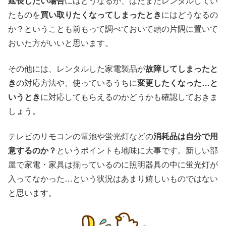
延長したい場合
にはどうなるか、はたまたレンタルしてい
たものを
買い取りたくなってしまったとき
にはどうなるの
か？ということも前もって調べておいて頭の片隅に置いて
おいた方がいいと思います。
その他には、レンタルした家電製品が
故障してしまったと
き
の対応方法や、使っているうちに
変更したくなった…と
いうとき
に対応してもらえるのかどうかも確認しておきま
しょう。
テレビのリモコンの電池や蛍光灯などの
消耗品は自分で用
意するのか？
というポイントも地味に大事です。新しい部
屋で家電・家具は揃っているのに照明器具の中に蛍光灯が
入ってなかった…という状況はあまり嬉しいものではない
と思います。