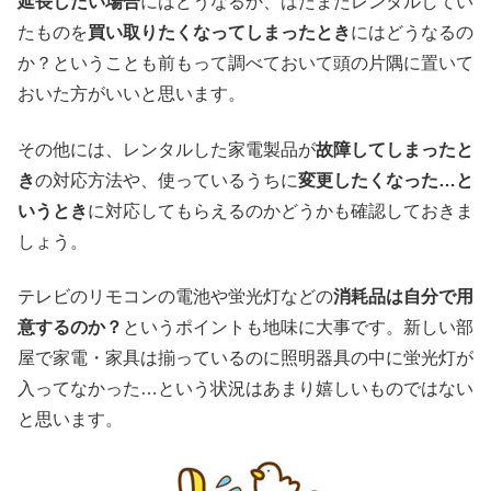
延長したい場合
にはどうなるか、はたまたレンタルしてい
たものを
買い取りたくなってしまったとき
にはどうなるの
か？ということも前もって調べておいて頭の片隅に置いて
おいた方がいいと思います。
その他には、レンタルした家電製品が
故障してしまったと
き
の対応方法や、使っているうちに
変更したくなった…と
いうとき
に対応してもらえるのかどうかも確認しておきま
しょう。
テレビのリモコンの電池や蛍光灯などの
消耗品は自分で用
意するのか？
というポイントも地味に大事です。新しい部
屋で家電・家具は揃っているのに照明器具の中に蛍光灯が
入ってなかった…という状況はあまり嬉しいものではない
と思います。