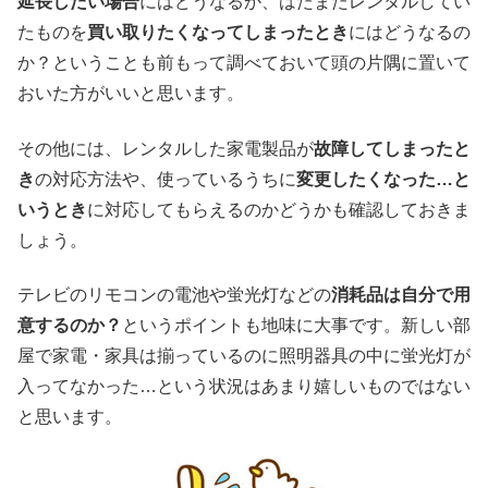
延長したい場合
にはどうなるか、はたまたレンタルしてい
たものを
買い取りたくなってしまったとき
にはどうなるの
か？ということも前もって調べておいて頭の片隅に置いて
おいた方がいいと思います。
その他には、レンタルした家電製品が
故障してしまったと
き
の対応方法や、使っているうちに
変更したくなった…と
いうとき
に対応してもらえるのかどうかも確認しておきま
しょう。
テレビのリモコンの電池や蛍光灯などの
消耗品は自分で用
意するのか？
というポイントも地味に大事です。新しい部
屋で家電・家具は揃っているのに照明器具の中に蛍光灯が
入ってなかった…という状況はあまり嬉しいものではない
と思います。