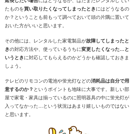
延長したい場合
にはどうなるか、はたまたレンタルしてい
たものを
買い取りたくなってしまったとき
にはどうなるの
か？ということも前もって調べておいて頭の片隅に置いて
おいた方がいいと思います。
その他には、レンタルした家電製品が
故障してしまったと
き
の対応方法や、使っているうちに
変更したくなった…と
いうとき
に対応してもらえるのかどうかも確認しておきま
しょう。
テレビのリモコンの電池や蛍光灯などの
消耗品は自分で用
意するのか？
というポイントも地味に大事です。新しい部
屋で家電・家具は揃っているのに照明器具の中に蛍光灯が
入ってなかった…という状況はあまり嬉しいものではない
と思います。