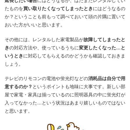
延長したい場合
にはどうなるか、はたまたレンタルしてい
たものを
買い取りたくなってしまったとき
にはどうなるの
か？ということも前もって調べておいて頭の片隅に置いて
おいた方がいいと思います。
その他には、レンタルした家電製品が
故障してしまったと
き
の対応方法や、使っているうちに
変更したくなった…と
いうとき
に対応してもらえるのかどうかも確認しておきま
しょう。
テレビのリモコンの電池や蛍光灯などの
消耗品は自分で用
意するのか？
というポイントも地味に大事です。新しい部
屋で家電・家具は揃っているのに照明器具の中に蛍光灯が
入ってなかった…という状況はあまり嬉しいものではない
と思います。