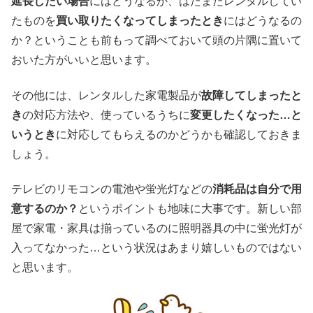
延長したい場合
にはどうなるか、はたまたレンタルしてい
たものを
買い取りたくなってしまったとき
にはどうなるの
か？ということも前もって調べておいて頭の片隅に置いて
おいた方がいいと思います。
その他には、レンタルした家電製品が
故障してしまったと
き
の対応方法や、使っているうちに
変更したくなった…と
いうとき
に対応してもらえるのかどうかも確認しておきま
しょう。
テレビのリモコンの電池や蛍光灯などの
消耗品は自分で用
意するのか？
というポイントも地味に大事です。新しい部
屋で家電・家具は揃っているのに照明器具の中に蛍光灯が
入ってなかった…という状況はあまり嬉しいものではない
と思います。