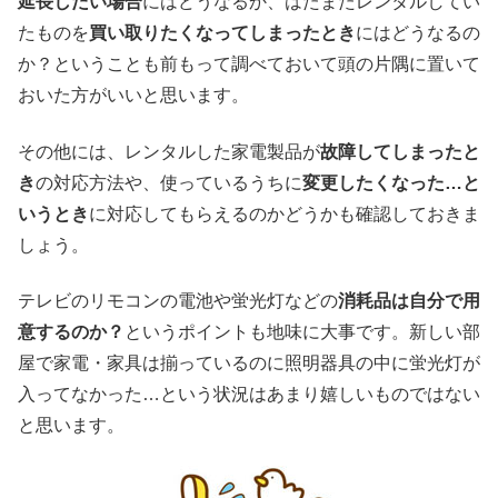
延長したい場合
にはどうなるか、はたまたレンタルしてい
たものを
買い取りたくなってしまったとき
にはどうなるの
か？ということも前もって調べておいて頭の片隅に置いて
おいた方がいいと思います。
その他には、レンタルした家電製品が
故障してしまったと
き
の対応方法や、使っているうちに
変更したくなった…と
いうとき
に対応してもらえるのかどうかも確認しておきま
しょう。
テレビのリモコンの電池や蛍光灯などの
消耗品は自分で用
意するのか？
というポイントも地味に大事です。新しい部
屋で家電・家具は揃っているのに照明器具の中に蛍光灯が
入ってなかった…という状況はあまり嬉しいものではない
と思います。