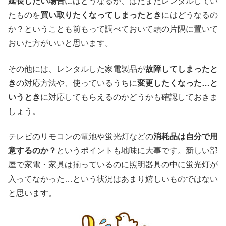
延長したい場合
にはどうなるか、はたまたレンタルしてい
たものを
買い取りたくなってしまったとき
にはどうなるの
か？ということも前もって調べておいて頭の片隅に置いて
おいた方がいいと思います。
その他には、レンタルした家電製品が
故障してしまったと
き
の対応方法や、使っているうちに
変更したくなった…と
いうとき
に対応してもらえるのかどうかも確認しておきま
しょう。
テレビのリモコンの電池や蛍光灯などの
消耗品は自分で用
意するのか？
というポイントも地味に大事です。新しい部
屋で家電・家具は揃っているのに照明器具の中に蛍光灯が
入ってなかった…という状況はあまり嬉しいものではない
と思います。