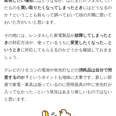
延長したい場合
にはどうなるか、はたまたレンタルしてい
たものを
買い取りたくなってしまったとき
にはどうなるの
か？ということも前もって調べておいて頭の片隅に置いて
おいた方がいいと思います。
その他には、レンタルした家電製品が
故障してしまったと
き
の対応方法や、使っているうちに
変更したくなった…と
いうとき
に対応してもらえるのかどうかも確認しておきま
しょう。
テレビのリモコンの電池や蛍光灯などの
消耗品は自分で用
意するのか？
というポイントも地味に大事です。新しい部
屋で家電・家具は揃っているのに照明器具の中に蛍光灯が
入ってなかった…という状況はあまり嬉しいものではない
と思います。