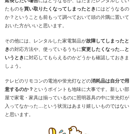
延長したい場合
にはどうなるか、はたまたレンタルしてい
たものを
買い取りたくなってしまったとき
にはどうなるの
か？ということも前もって調べておいて頭の片隅に置いて
おいた方がいいと思います。
その他には、レンタルした家電製品が
故障してしまったと
き
の対応方法や、使っているうちに
変更したくなった…と
いうとき
に対応してもらえるのかどうかも確認しておきま
しょう。
テレビのリモコンの電池や蛍光灯などの
消耗品は自分で用
意するのか？
というポイントも地味に大事です。新しい部
屋で家電・家具は揃っているのに照明器具の中に蛍光灯が
入ってなかった…という状況はあまり嬉しいものではない
と思います。