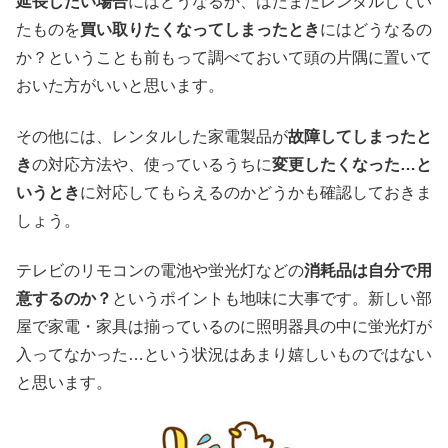
延長したい場合
にはどうなるか、はたまたレンタルしてい
たものを
買い取りたくなってしまったとき
にはどうなるの
か？ということも前もって調べておいて頭の片隅に置いて
おいた方がいいと思います。
その他には、レンタルした家電製品が
故障してしまったと
き
の対応方法や、使っているうちに
変更したくなった…と
いうとき
に対応してもらえるのかどうかも確認しておきま
しょう。
テレビのリモコンの電池や蛍光灯などの
消耗品は自分で用
意するのか？
というポイントも地味に大事です。新しい部
屋で家電・家具は揃っているのに照明器具の中に蛍光灯が
入ってなかった…という状況はあまり嬉しいものではない
と思います。