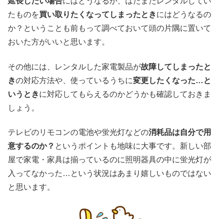
延長したい場合
にはどうなるか、はたまたレンタルしてい
たものを
買い取りたくなってしまったとき
にはどうなるの
か？ということも前もって調べておいて頭の片隅に置いて
おいた方がいいと思います。
その他には、レンタルした家電製品が
故障してしまったと
き
の対応方法や、使っているうちに
変更したくなった…と
いうとき
に対応してもらえるのかどうかも確認しておきま
しょう。
テレビのリモコンの電池や蛍光灯などの
消耗品は自分で用
意するのか？
というポイントも地味に大事です。新しい部
屋で家電・家具は揃っているのに照明器具の中に蛍光灯が
入ってなかった…という状況はあまり嬉しいものではない
と思います。