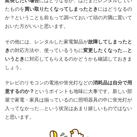
延長したい場合
にはどうなるか、はたまたレンタルしてい
たものを
買い取りたくなってしまったとき
にはどうなるの
か？ということも前もって調べておいて頭の片隅に置いて
おいた方がいいと思います。
その他には、レンタルした家電製品が
故障してしまったと
き
の対応方法や、使っているうちに
変更したくなった…と
いうとき
に対応してもらえるのかどうかも確認しておきま
しょう。
テレビのリモコンの電池や蛍光灯などの
消耗品は自分で用
意するのか？
というポイントも地味に大事です。新しい部
屋で家電・家具は揃っているのに照明器具の中に蛍光灯が
入ってなかった…という状況はあまり嬉しいものではない
と思います。