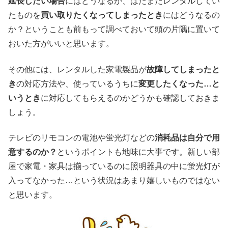
延長したい場合
にはどうなるか、はたまたレンタルしてい
たものを
買い取りたくなってしまったとき
にはどうなるの
か？ということも前もって調べておいて頭の片隅に置いて
おいた方がいいと思います。
その他には、レンタルした家電製品が
故障してしまったと
き
の対応方法や、使っているうちに
変更したくなった…と
いうとき
に対応してもらえるのかどうかも確認しておきま
しょう。
テレビのリモコンの電池や蛍光灯などの
消耗品は自分で用
意するのか？
というポイントも地味に大事です。新しい部
屋で家電・家具は揃っているのに照明器具の中に蛍光灯が
入ってなかった…という状況はあまり嬉しいものではない
と思います。