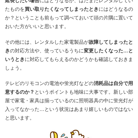
延長したい場合
にはどうなるか、はたまたレンタルしてい
たものを
買い取りたくなってしまったとき
にはどうなるの
か？ということも前もって調べておいて頭の片隅に置いて
おいた方がいいと思います。
その他には、レンタルした家電製品が
故障してしまったと
き
の対応方法や、使っているうちに
変更したくなった…と
いうとき
に対応してもらえるのかどうかも確認しておきま
しょう。
テレビのリモコンの電池や蛍光灯などの
消耗品は自分で用
意するのか？
というポイントも地味に大事です。新しい部
屋で家電・家具は揃っているのに照明器具の中に蛍光灯が
入ってなかった…という状況はあまり嬉しいものではない
と思います。