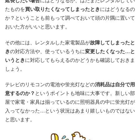
延長したい場合
にはどうなるか、はたまたレンタルしてい
たものを
買い取りたくなってしまったとき
にはどうなるの
か？ということも前もって調べておいて頭の片隅に置いて
おいた方がいいと思います。
その他には、レンタルした家電製品が
故障してしまったと
き
の対応方法や、使っているうちに
変更したくなった…と
いうとき
に対応してもらえるのかどうかも確認しておきま
しょう。
テレビのリモコンの電池や蛍光灯などの
消耗品は自分で用
意するのか？
というポイントも地味に大事です。新しい部
屋で家電・家具は揃っているのに照明器具の中に蛍光灯が
入ってなかった…という状況はあまり嬉しいものではない
と思います。