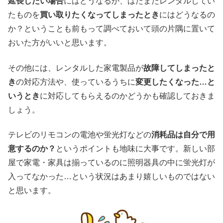
延長したい場合
にはどうなるか、はたまたレンタルしてい
たものを
買い取りたくなってしまったとき
にはどうなるの
か？ということも前もって調べておいて頭の片隅に置いて
おいた方がいいと思います。
その他には、レンタルした家電製品が
故障してしまったと
き
の対応方法や、使っているうちに
変更したくなった…と
いうとき
に対応してもらえるのかどうかも確認しておきま
しょう。
テレビのリモコンの電池や蛍光灯などの
消耗品は自分で用
意するのか？
というポイントも地味に大事です。新しい部
屋で家電・家具は揃っているのに照明器具の中に蛍光灯が
入ってなかった…という状況はあまり嬉しいものではない
と思います。