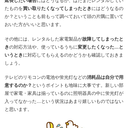
延長したい場合
にはどうなるか、はたまたレンタルしてい
たものを
買い取りたくなってしまったとき
にはどうなるの
か？ということも前もって調べておいて頭の片隅に置いて
おいた方がいいと思います。
その他には、レンタルした家電製品が
故障してしまったと
き
の対応方法や、使っているうちに
変更したくなった…と
いうとき
に対応してもらえるのかどうかも確認しておきま
しょう。
テレビのリモコンの電池や蛍光灯などの
消耗品は自分で用
意するのか？
というポイントも地味に大事です。新しい部
屋で家電・家具は揃っているのに照明器具の中に蛍光灯が
入ってなかった…という状況はあまり嬉しいものではない
と思います。